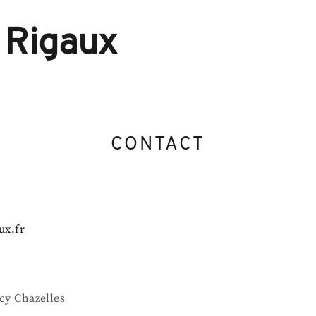
Skip
to
content
 Rigaux
CONTACT
ux.fr
Scy Chazelles