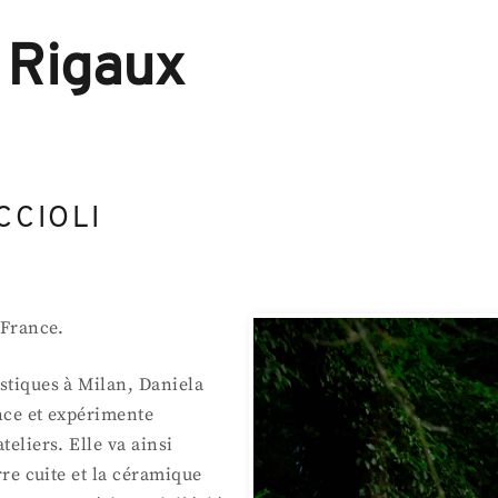
Skip
to
content
 Rigaux
CCIOLI
 France.
astiques à Milan, Daniela
ance et expérimente
teliers. Elle va ainsi
erre cuite et la céramique